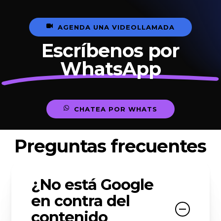
A
G
E
N
D
A
U
N
A
V
I
D
E
O
L
L
A
M
A
D
A
Escríbenos por
WhatsApp
C
H
A
T
E
A
P
O
R
W
H
A
T
S
Preguntas frecuentes
¿No está Google
en contra del
contenido