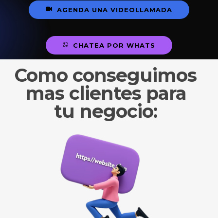
A
G
E
N
D
A
U
N
A
V
I
D
E
O
L
L
A
M
A
D
A
C
H
A
T
E
A
P
O
R
W
H
A
T
S
Como conseguimos
mas clientes para
tu negocio: