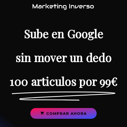
Skip
to
main
content
Sube en Google
sin mover un dedo
100 articulos por 99€
C
O
M
P
R
A
R
A
H
O
R
A