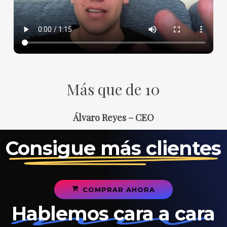
Más que de 10
Álvaro Reyes
– CEO
Consigue más clientes
C
O
M
P
R
A
R
A
H
O
R
A
Hablemos cara a cara