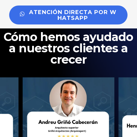
A
T
E
N
C
I
Ó
N
D
I
R
E
C
T
A
P
O
R
W
H
A
T
S
A
P
P
Cómo hemos ayudado
a nuestros clientes a
crecer