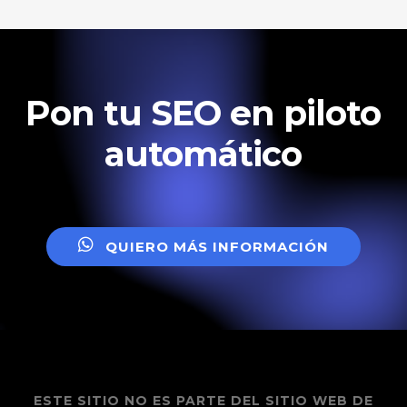
Pon tu SEO en piloto
automático
Q
U
I
E
R
O
M
Á
S
I
N
F
O
R
M
A
C
I
Ó
N
ESTE SITIO NO ES PARTE DEL SITIO WEB DE