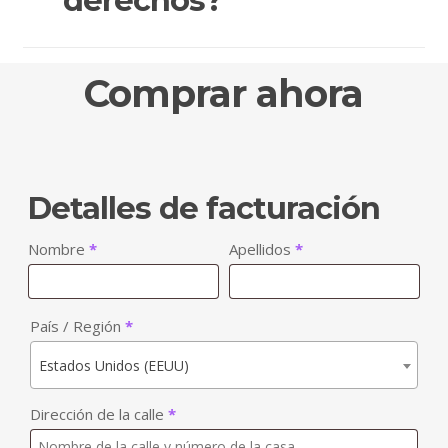
derechos?
Sí, incluimos imágenes libres de derechos en
cada artículo para complementar el contenido y
Comprar ahora
mejorar la experiencia del lector, asegurando que
todas las imágenes utilizadas estén
correctamente licenciadas y libres de problemas
de derechos de autor
Detalles de facturación
Nombre
*
Apellidos
*
País / Región
*
Estados Unidos (EEUU)
Dirección de la calle
*